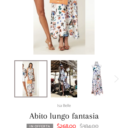
Isa Belle
Abito lungo fantasia
$268.00
$384.00
Prezzo
IN OFFERTA