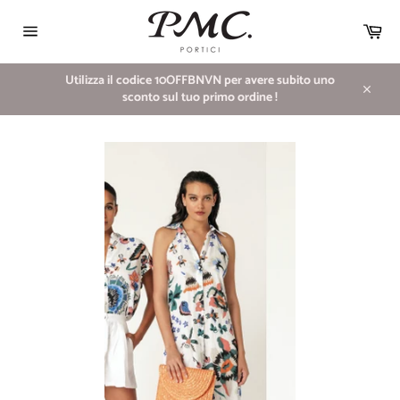
Vai
direttamente
Car
ai
Navigazione
contenuti
del
sito
Utilizza il codice 10OFFBNVN per avere subito uno
sconto sul tuo primo ordine !
Chiudi