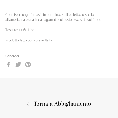
Chemisier lungo fantasia in puro lino. Ha il colletto, lo scollo
all'americana e una linea sagomata sul busto e svasata sul fondo
Tessuto: 100% Lino
Prodotto fatto con cura in Italia
Condividi
Condividi
Twitta
Pinna
su
su
su
Facebook
Twitter
Pinterest
Torna a Abbigliamento