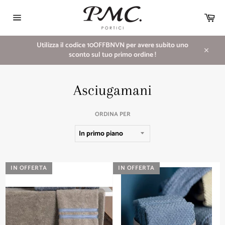
Vai
direttamente
Car
ai
Navigazione
contenuti
del
sito
Utilizza il codice 10OFFBNVN per avere subito uno
sconto sul tuo primo ordine !
Chiudi
Asciugamani
ORDINA PER
IN OFFERTA
IN OFFERTA