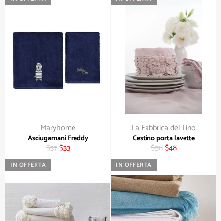
listino
Maryhome
La Fabbrica del Lino
Asciugamani Freddy
Cestino porta lavette
Prezzo
Prezzo
Prezzo
Prezzo
$37
$33
$58
$48
di
scontato
di
scontato
IN OFFERTA
IN OFFERTA
listino
listino