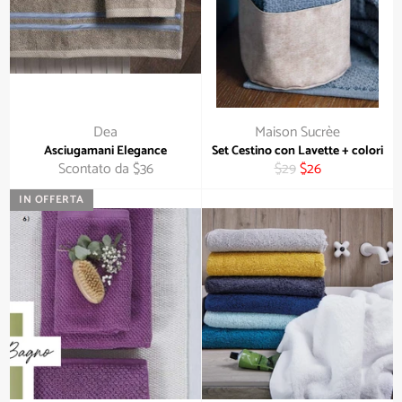
Dea
Maison Sucrèe
Asciugamani Elegance
Set Cestino con Lavette + colori
Prezzo
Prezzo
Scontato da $36
$29
$26
di
scontato
IN OFFERTA
listino