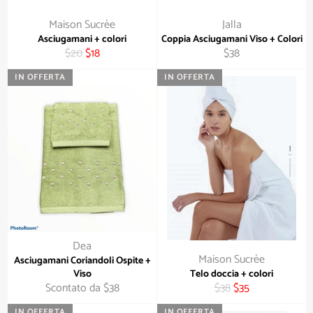
Maison Sucrèe
Jalla
Asciugamani + colori
Coppia Asciugamani Viso + Colori
Prezzo
Prezzo
Prezzo
$20
$18
$38
di
scontato
di
IN OFFERTA
IN OFFERTA
listino
listino
Dea
Maison Sucrèe
Asciugamani Coriandoli Ospite +
Viso
Telo doccia + colori
Prezzo
Prezzo
Scontato da $38
$38
$35
di
scontato
IN OFFERTA
IN OFFERTA