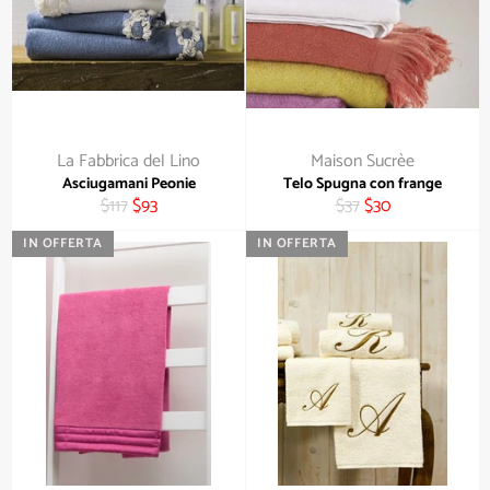
La Fabbrica del Lino
Maison Sucrèe
Asciugamani Peonie
Telo Spugna con frange
Prezzo
Prezzo
Prezzo
Prezzo
$117
$93
$37
$30
di
scontato
di
scontato
IN OFFERTA
IN OFFERTA
listino
listino