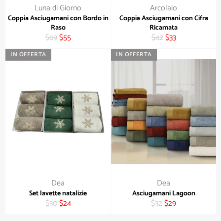
Luna di Giorno
Arcolaio
Coppia Asciugamani con Bordo in
Coppia Asciugamani con Cifra
Raso
Ricamata
Prezzo
Prezzo
Prezzo
Prezzo
$69
$55
$42
$33
di
scontato
di
scontato
IN OFFERTA
IN OFFERTA
listino
listino
Dea
Dea
Set lavette natalizie
Asciugamani Lagoon
Prezzo
Prezzo
Prezzo
Prezzo
$30
$24
$32
$29
di
scontato
di
scontato