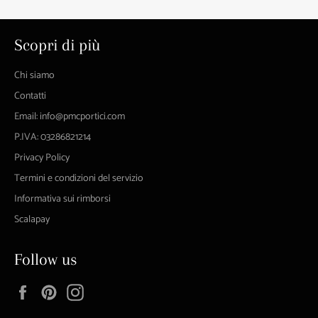
listino
listino
Scopri di più
Chi siamo
Contatti
Email: info@pmcportici.com
P.IVA: 03286821214
Privacy Policy
Termini e condizioni del servizio
Informativa sui rimborsi
Scalapay
Follow us
Facebook
Pinterest
Instagram