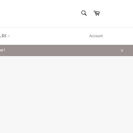
CERCA
Carrello
Cerca
LDI
Account
e !
Chiudi