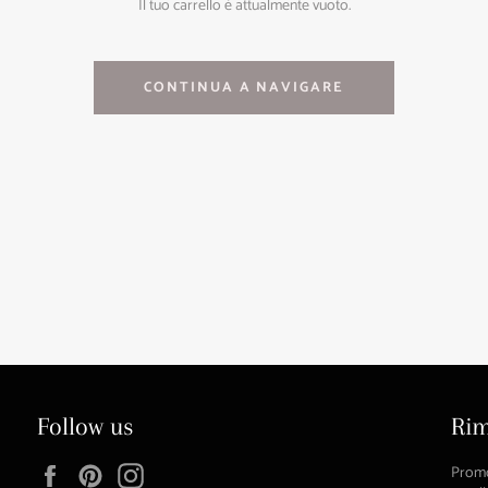
Il tuo carrello è attualmente vuoto.
CONTINUA A NAVIGARE
Follow us
Rim
Facebook
Pinterest
Instagram
Promoz