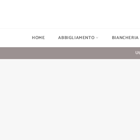
Vai
direttamente
ai
contenuti
HOME
ABBIGLIAMENTO
BIANCHERIA
Ut