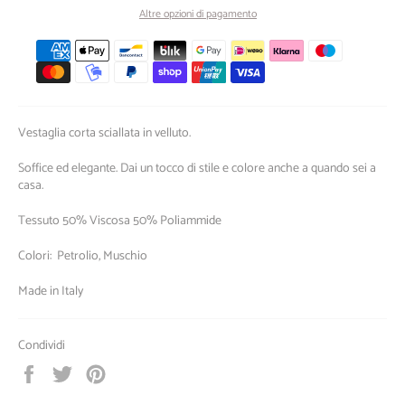
Altre opzioni di pagamento
Metodi
di
pagamento
Vestaglia corta sciallata in velluto.
Soffice ed elegante. Dai un tocco di stile e colore anche a quando sei a
casa.
Tessuto 50% Viscosa 50% Poliammide
Colori: Petrolio, Muschio
Made in Italy
Condividi
Condividi
Twitta
Pinna
su
su
su