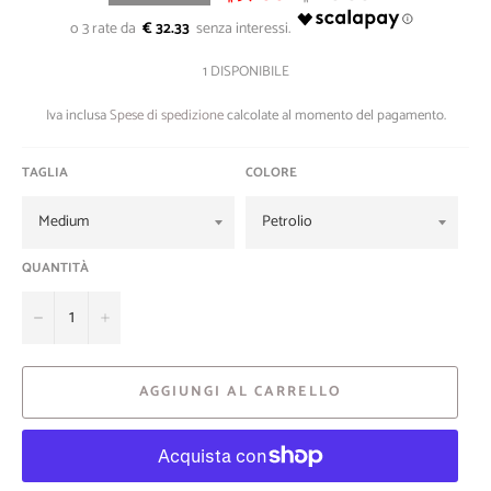
di
listino
€ 32.33
1 DISPONIBILE
Iva inclusa
Spese di spedizione
calcolate al momento del pagamento.
TAGLIA
COLORE
QUANTITÀ
−
+
AGGIUNGI AL CARRELLO