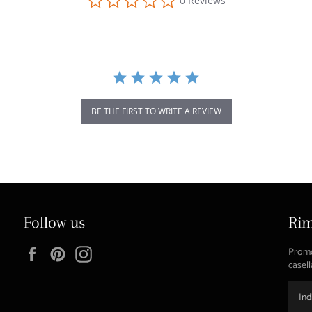
0 Reviews
star
rating
BE THE FIRST TO WRITE A REVIEW
Follow us
Rim
Facebook
Pinterest
Instagram
Promoz
casell