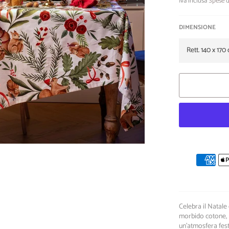
Iva inclusa
Spese d
DIMENSIONE
Celebra il Natale
morbido cotone, p
un'atmosfera fest