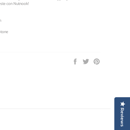
 feste con Nutnook!
cm
otone
Condividi
Twitta
Pinna
su
su
su
Facebook
Twitter
Pinterest
Reviews