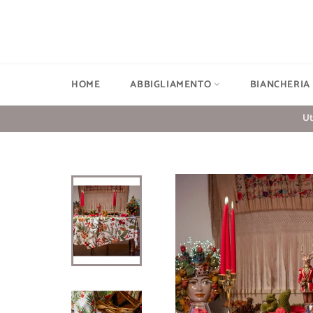
Vai
direttamente
ai
contenuti
HOME
ABBIGLIAMENTO
BIANCHERIA
Ut