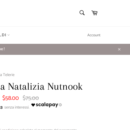
CERCA
Carrello
Cerca
LDI
Account
e !
Chiudi
a Telerie
ia Natalizia Nutnook
$58.00
$75.00
Prezzo
di
listino
33