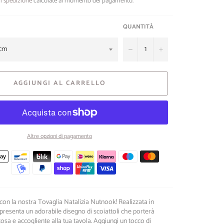
i spedizione
calcolate al momento del pagamento.
QUANTITÀ
−
+
AGGIUNGI AL CARRELLO
Altre opzioni di pagamento
Metodi
di
pagamento
 con la nostra Tovaglia Natalizia Nutnook! Realizzata in
resenta un adorabile disegno di scoiattoli che porterà
osa e accogliente alla tua tavola. Aggiungi un tocco di