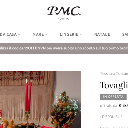
 DA CASA
MARE
LINGERIE
NATALE
SA
ilizza il codice 10OFFBNVN per avere subito uno sconto sul tuo primo ordin
Tessitura Toscan
Tovagl
IN OFFERTA
€ 19.
1 DISPONIBILE