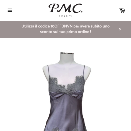
Vai
direttamente
Car
ai
Navigazione
contenuti
del
sito
Utilizza il codice 10OFFBNVN per avere subito uno
sconto sul tuo primo ordine !
Chiudi