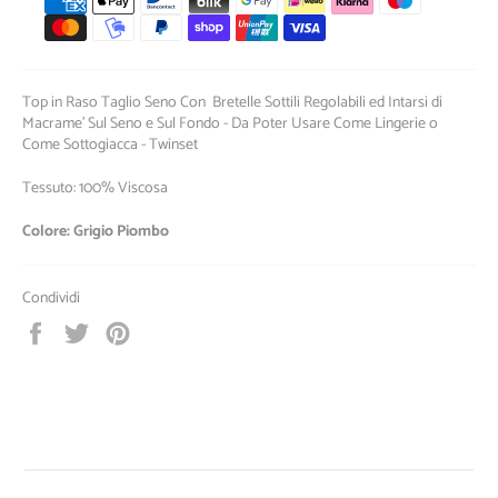
di
pagamento
Top in Raso Taglio Seno Con Bretelle Sottili Regolabili ed Intarsi di
Macrame' Sul Seno e Sul Fondo - Da Poter Usare Come Lingerie o
Come Sottogiacca - Twinset
Tessuto: 100% Viscosa
Colore: Grigio Piombo
Condividi
Condividi
Twitta
Pinna
su
su
su
Facebook
Twitter
Pinterest