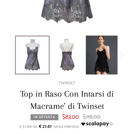
TWINSET
Top in Raso Con Intarsi di
Macrame' di Twinset
$83.00
$118.00
Prezzo
IN OFFERTA
di
listino
€ 27.67