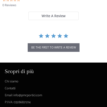
star
0 Reviews
rating
Write A Review
BE THE FIRST TO WRITE A REVIEW
Scopri di più
Chi siamo
Contatti
Email: info@pmcportici.com
P.IVA: 03286821214