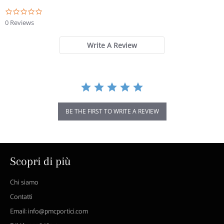
0.0
star
0 Reviews
rating
Write A Review
BE THE FIRST TO WRITE A REVIEW
Scopri di più
Chi siamo
Contatti
Email: info@pmcportici.com