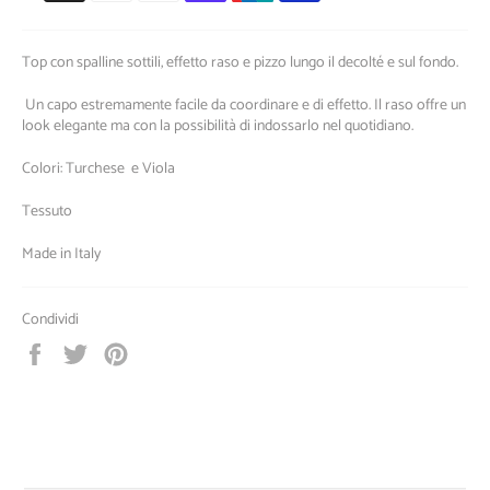
pagamento
Top con spalline sottili, effetto raso e pizzo lungo il decolté e sul fondo.
Un capo estremamente facile da coordinare e di effetto. Il raso offre un
look elegante ma con la possibilità di indossarlo nel quotidiano.
Colori: Turchese e Viola
Tessuto
Made in Italy
Condividi
Condividi
Twitta
Pinna
su
su
su
Facebook
Twitter
Pinterest