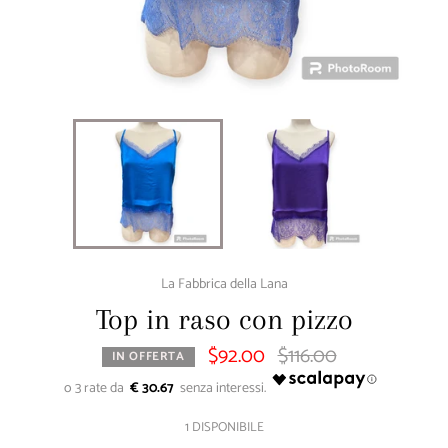
La Fabbrica della Lana
Top in raso con pizzo
$92.00
$116.00
Prezzo
IN OFFERTA
di
listino
€ 30.67
1 DISPONIBILE