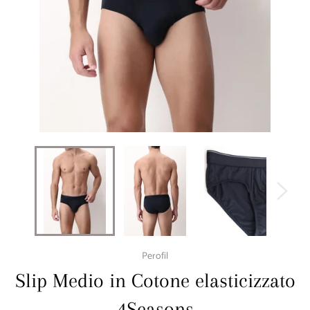
Perofil
Slip Medio in Cotone elasticizzato
4Seasons