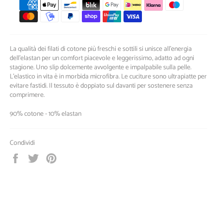
Metodi
di
pagamento
La qualità dei filati di cotone più freschi e sottili si unisce all’energia
dell’elastan per un comfort piacevole e leggerissimo, adatto ad ogni
stagione. Uno slip dolcemente avvolgente e impalpabile sulla pelle.
L’elastico in vita è in morbida microfibra. Le cuciture sono ultrapiatte per
evitare fastidi. Il tessuto è doppiato sul davanti per sostenere senza
comprimere.
90% cotone - 10% elastan
Condividi
Condividi
Twitta
Pinna
su
su
su
Facebook
Twitter
Pinterest