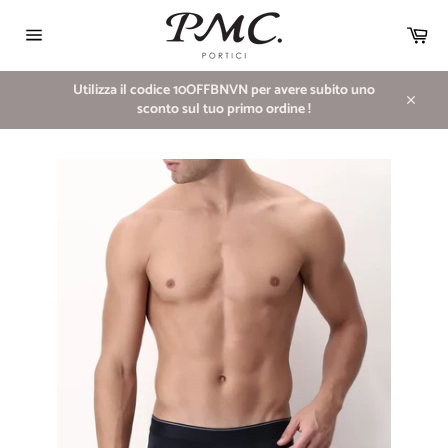
Vai
direttamente
Car
ai
Navigazione
contenuti
del
sito
Utilizza il codice 10OFFBNVN per avere subito uno
sconto sul tuo primo ordine !
Chiudi