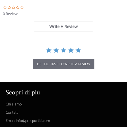
0.0
star
0 Reviews
rating
Write A Review
BE THE FIRST TO WRITE A REVIEW
Scopri di più
Chi siamo
Contatti
Email: info@pmcportici.com