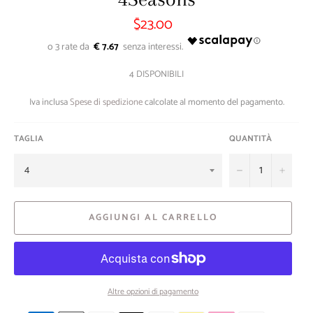
$23.00
Prezzo
di
listino
€ 7.67
4 DISPONIBILI
Iva inclusa
Spese di spedizione
calcolate al momento del pagamento.
TAGLIA
QUANTITÀ
−
+
AGGIUNGI AL CARRELLO
Altre opzioni di pagamento