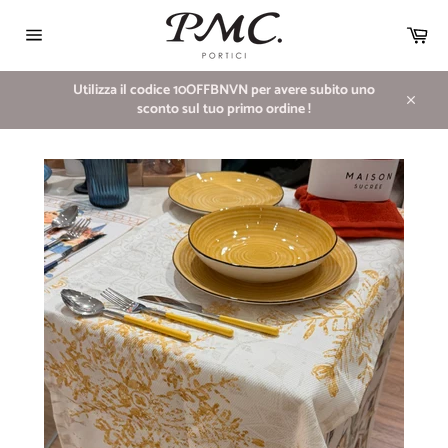
Vai
direttamente
Car
ai
Navigazione
contenuti
del
sito
Utilizza il codice 10OFFBNVN per avere subito uno
sconto sul tuo primo ordine !
Chiudi