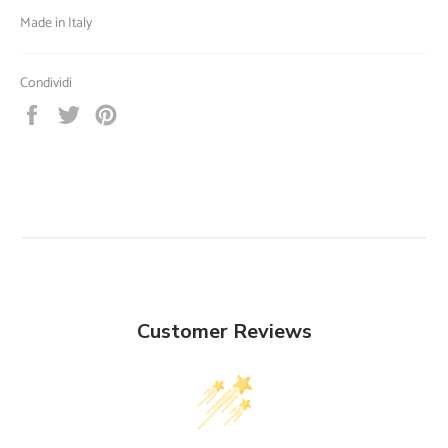
Made in Italy
Condividi
Condividi
Twitta
Pinna
su
su
su
Facebook
Twitter
Pinterest
Customer Reviews