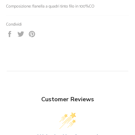
Composizione: flanella a quadri tinto filo in 100%CO
Condividi
Condividi
Twitta
Pinna
su
su
su
Facebook
Twitter
Pinterest
Customer Reviews