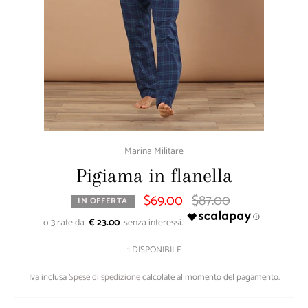
Marina Militare
Pigiama in flanella
$69.00
$87.00
Prezzo
IN OFFERTA
di
listino
€ 23.00
1 DISPONIBILE
Iva inclusa
Spese di spedizione
calcolate al momento del pagamento.