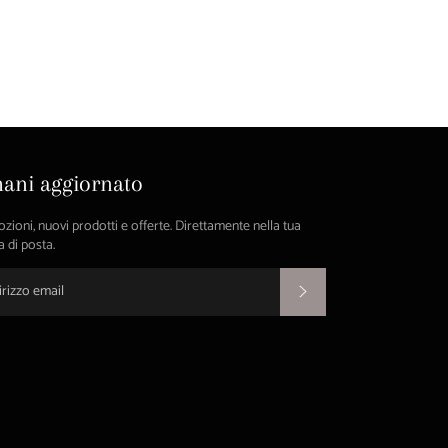
ani aggiornato
ioni, nuovi prodotti e offerte. Direttamente nella tua
a di posta.
ISCRIVITI