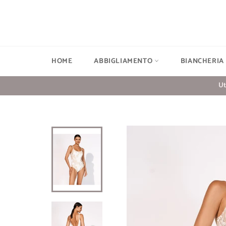
Vai
direttamente
ai
contenuti
HOME
ABBIGLIAMENTO
BIANCHERIA
Ut