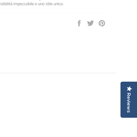
tibilità impeccabile e uno stile unico.
Condividi
Twitta
Pinna
su
su
su
Facebook
Twitter
Pinterest
Reviews