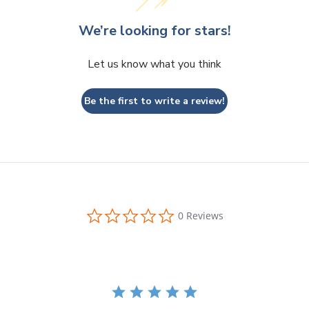
We’re looking for stars!
Let us know what you think
Be the first to write a review!
0.0
0 Reviews
star
rating