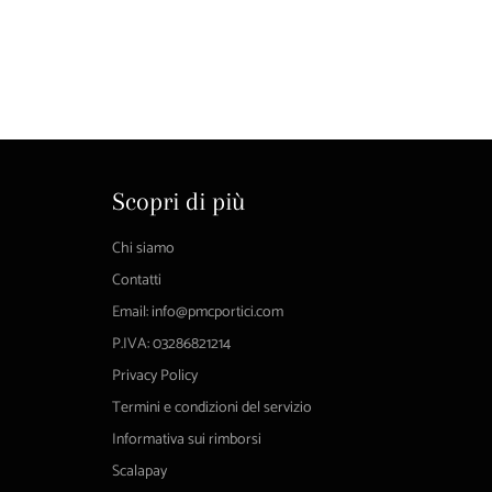
Scopri di più
Chi siamo
Contatti
Email: info@pmcportici.com
P.IVA: 03286821214
Privacy Policy
Termini e condizioni del servizio
Informativa sui rimborsi
Scalapay