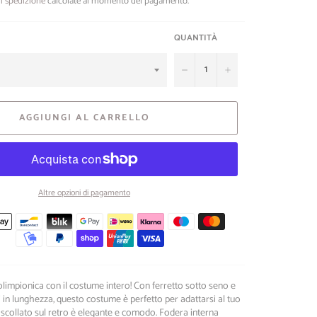
i spedizione
calcolate al momento del pagamento.
QUANTITÀ
−
+
AGGIUNGI AL CARRELLO
Altre opzioni di pagamento
Metodi
di
pagamento
 olimpionica con il costume intero! Con ferretto sotto seno e
li in lunghezza, questo costume è perfetto per adattarsi al tuo
 scollato sul retro è elegante e comodo. Fodera interna