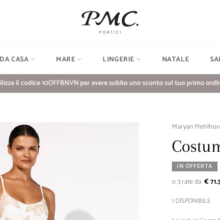
 DA CASA
MARE
LINGERIE
NATALE
SA
ilizza il codice 10OFFBNVN per avere subito uno sconto sul tuo primo ordin
Maryan Mehlhor
Costum
IN OFFERTA
€ 71.
1 DISPONIBILE