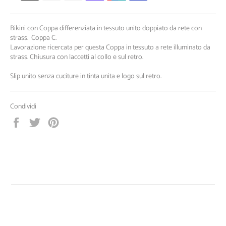
Bikini con Coppa differenziata in tessuto unito doppiato da rete con
strass. Coppa C.
Lavorazione ricercata per questa Coppa in tessuto a rete illuminato da
strass. Chiusura con laccetti al collo e sul retro.
Slip unito senza cuciture in tinta unita e logo sul retro.
Condividi
Condividi
Twitta
Pinna
su
su
su
Facebook
Twitter
Pinterest