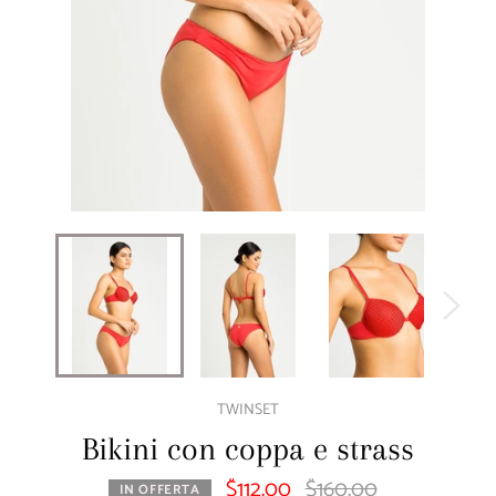
TWINSET
Bikini con coppa e strass
$112.00
$160.00
Prezzo
IN OFFERTA