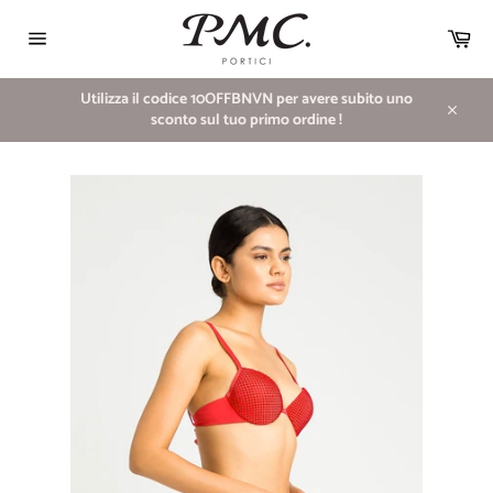
Vai
direttamente
Car
ai
Navigazione
contenuti
del
sito
Utilizza il codice 10OFFBNVN per avere subito uno
sconto sul tuo primo ordine !
Chiudi