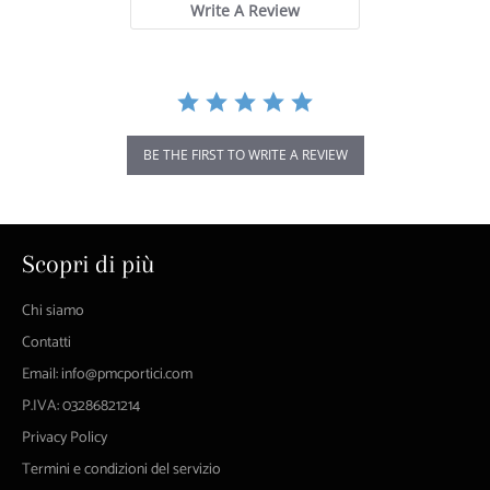
Write A Review
BE THE FIRST TO WRITE A REVIEW
Scopri di più
Chi siamo
Contatti
Email: info@pmcportici.com
P.IVA: 03286821214
Privacy Policy
Termini e condizioni del servizio